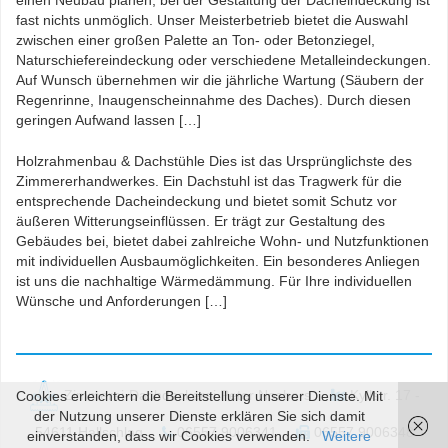
fast nichts unmöglich. Unser Meisterbetrieb bietet die Auswahl
zwischen einer großen Palette an Ton- oder Betonziegel,
Naturschiefereindeckung oder verschiedene Metalleindeckungen.
Auf Wunsch übernehmen wir die jährliche Wartung (Säubern der
Regenrinne, Inaugenscheinnahme des Daches). Durch diesen
geringen Aufwand lassen […]
Holzrahmenbau & Dachstühle Dies ist das Ursprünglichste des
Zimmererhandwerkes. Ein Dachstuhl ist das Tragwerk für die
entsprechende Dacheindeckung und bietet somit Schutz vor
äußeren Witterungseinflüssen. Er trägt zur Gestaltung des
Gebäudes bei, bietet dabei zahlreiche Wohn- und Nutzfunktionen
mit individuellen Ausbaumöglichkeiten. Ein besonderes Anliegen
ist uns die nachhaltige Wärmedämmung. Für Ihre individuellen
Wünsche und Anforderungen […]
Zimmerei-Dachdeckerei Peter Nosbers
Kyllstr. 17 -
Cookies erleichtern die Bereitstellung unserer Dienste. Mit
der Nutzung unserer Dienste erklären Sie sich damit
54611 Hallschlag
06557 9006341
06557 9006348
einverstanden, dass wir Cookies verwenden.
Weitere